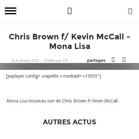
Chris Brown f/ Kevin McCall –
Mona Lisa
partages
le 8 janvier 2012
Publié
par
T.K
[jwplayer config= »rapelite » mediaid= »15055″]
Mona Lisa
nouveau son de Chris Brown f/ Kevin McCall .
AUTRES ACTUS