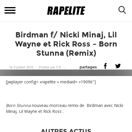
Birdman f/ Nicki Minaj, Lil
Wayne et Rick Ross – Born
Stunna (Remix)
partages
le 3 juillet 2012
Publié
par
T.K
[jwplayer config= »rapelite » mediaid= »19096″]
Born Stunna
nouveau morceau remix de Birdman avec Nicki
Minaj, Lil Wayne et Rick Ross .
AUTRES ACTUS