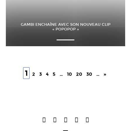
GAMBI ENCHAÎNE AVEC SON NOUVEAU CLIP
« POPOPOP »
1
2
3
4
5
…
10
20
30
…
»